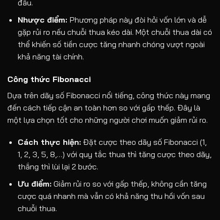
đầu.
Nhược điểm:
Phương pháp này đòi hỏi vốn lớn và dễ
gặp rủi ro nếu chuỗi thua kéo dài. Một chuỗi thua dài có
thể khiến số tiền cược tăng nhanh chóng vượt ngoài
khả năng tài chính.
Công thức Fibonacci
Dựa trên dãy số Fibonacci nổi tiếng, công thức này mang
đến cách tiếp cận an toàn hơn so với gấp thếp. Đây là
một lựa chọn tốt cho những người chơi muốn giảm rủi ro.
Cách thực hiện:
Đặt cược theo dãy số Fibonacci (1,
1, 2, 3, 5, 8,…) với quy tắc thua thì tăng cược theo dãy,
thắng thì lùi lại 2 bước.
Ưu điểm:
Giảm rủi ro so với gấp thếp, không cần tăng
cược quá nhanh mà vẫn có khả năng thu hồi vốn sau
chuỗi thua.