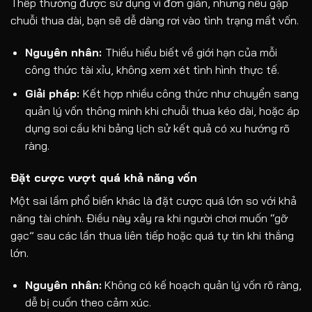
Thếp thường được sử dụng vì đơn giản, nhưng nếu gặp
chuỗi thua dài, bạn sẽ dễ dàng rơi vào tình trạng mất vốn.
Nguyên nhân:
Thiếu hiểu biết về giới hạn của mỗi
công thức tài xỉu, không xem xét tình hình thực tế.
Giải pháp:
Kết hợp nhiều công thức như chuyển sang
quản lý vốn thông minh khi chuỗi thua kéo dài, hoặc áp
dụng soi cầu khi bảng lịch sử kết quả có xu hướng rõ
ràng.
Đặt cược vượt quá khả năng vốn
Một sai lầm phổ biến khác là đặt cược quá lớn so với khả
năng tài chính. Điều này xảy ra khi người chơi muốn “gỡ
gạc” sau các lần thua liên tiếp hoặc quá tự tin khi thắng
lớn.
Nguyên nhân:
Không có kế hoạch quản lý vốn rõ ràng,
dễ bị cuốn theo cảm xúc.