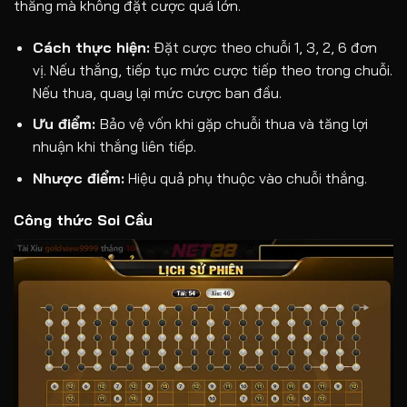
thắng mà không đặt cược quá lớn.
Cách thực hiện:
Đặt cược theo chuỗi 1, 3, 2, 6 đơn
vị. Nếu thắng, tiếp tục mức cược tiếp theo trong chuỗi.
Nếu thua, quay lại mức cược ban đầu.
Ưu điểm:
Bảo vệ vốn khi gặp chuỗi thua và tăng lợi
nhuận khi thắng liên tiếp.
Nhược điểm:
Hiệu quả phụ thuộc vào chuỗi thắng.
Công thức Soi Cầu