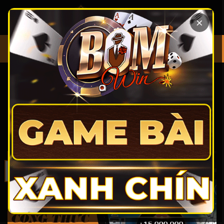
Chuyển
đến
×
nội
dung
XEM BÓNG ĐÁ MIỄN PHÍ
SOI KÈO CHUẨN
MẸO CHƠI TÀI XỈU
Sai Lầm Cần Tránh Và Các Công
Thức Tài Xỉu Phổ Biến Nhất
ĐÃ ĐĂNG TRÊN
03/12/2024
BỞI
KIM MAI LUXURY
03
Th12