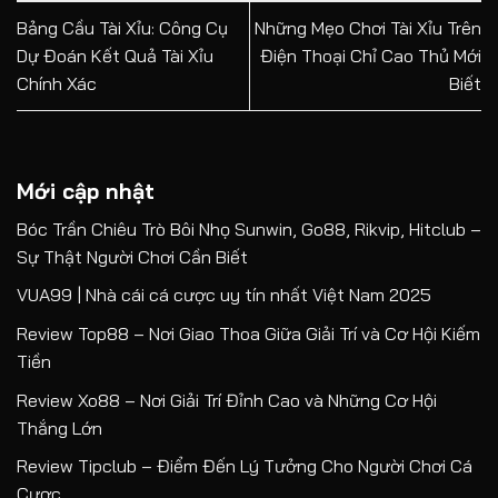
Bảng Cầu Tài Xỉu: Công Cụ
Những Mẹo Chơi Tài Xỉu Trên
Dự Đoán Kết Quả Tài Xỉu
Điện Thoại Chỉ Cao Thủ Mới
Chính Xác
Biết
Mới cập nhật
Bóc Trần Chiêu Trò Bôi Nhọ Sunwin, Go88, Rikvip, Hitclub –
Sự Thật Người Chơi Cần Biết
VUA99 | Nhà cái cá cược uy tín nhất Việt Nam 2025
Review Top88 – Nơi Giao Thoa Giữa Giải Trí và Cơ Hội Kiếm
Tiền
Review Xo88 – Nơi Giải Trí Đỉnh Cao và Những Cơ Hội
Thắng Lớn
Review Tipclub – Điểm Đến Lý Tưởng Cho Người Chơi Cá
Cược