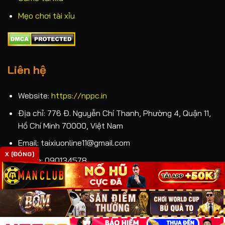
Mẹo chơi tài xỉu
Liên hệ
Website:
https://nppc.in
Địa chỉ: 776 Đ. Nguyễn Chí Thanh, Phường 4, Quận 11,
Hồ Chí Minh 70000, Việt Nam
Email:
taixiuonline11@gmail.com
X [ĐÓNG]
Phone: 090134578
HASTAG: #taixiuonline11com #gametaixiu #taixiuonline
#taixiu #taixiuuytin