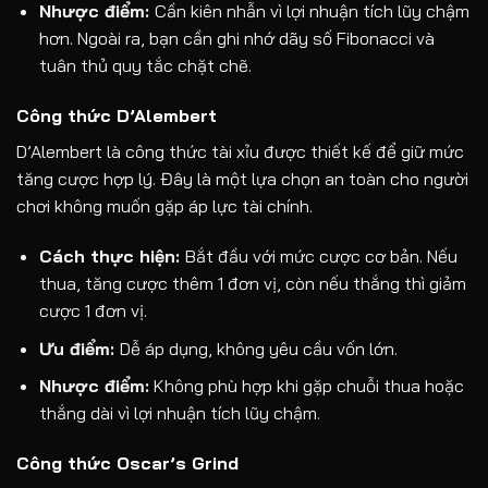
Nhược điểm:
Cần kiên nhẫn vì lợi nhuận tích lũy chậm
hơn. Ngoài ra, bạn cần ghi nhớ dãy số Fibonacci và
tuân thủ quy tắc chặt chẽ.
Công thức D’Alembert
D’Alembert là công thức tài xỉu được thiết kế để giữ mức
tăng cược hợp lý. Đây là một lựa chọn an toàn cho người
chơi không muốn gặp áp lực tài chính.
Cách thực hiện:
Bắt đầu với mức cược cơ bản. Nếu
thua, tăng cược thêm 1 đơn vị, còn nếu thắng thì giảm
cược 1 đơn vị.
Ưu điểm:
Dễ áp dụng, không yêu cầu vốn lớn.
Nhược điểm:
Không phù hợp khi gặp chuỗi thua hoặc
thắng dài vì lợi nhuận tích lũy chậm.
Công thức Oscar’s Grind