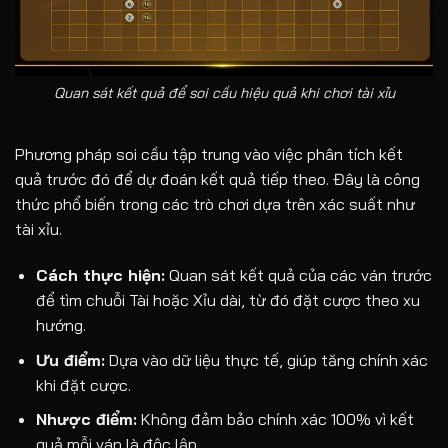
Quan sát kết quả để soi cầu hiệu quả khi chơi tài xỉu
Phương pháp soi cầu tập trung vào việc phân tích kết
quả trước đó để dự đoán kết quả tiếp theo. Đây là công
thức phổ biến trong các trò chơi dựa trên xác suất như
tài xỉu.
Cách thực hiện:
Quan sát kết quả của các ván trước
để tìm chuỗi Tài hoặc Xỉu dài, từ đó đặt cược theo xu
hướng.
Ưu điểm:
Dựa vào dữ liệu thực tế, giúp tăng chính xác
khi đặt cược.
Nhược điểm:
Không đảm bảo chính xác 100% vì kết
quả mỗi ván là độc lập.