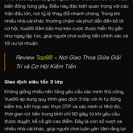
biến động từng giây. Điều này đặc biệt quan trọng với các
trận đấu lớn, nơi tỷ lệ thay đổi nhanh chóng. Trong khi
nhiều nhà cái khác thường chậm vài phút dẫn đến bỏ lỡ
cơ hội, Vua99 đảm bảo mọi kèo cược được hiển thị gần
như ngay lập tức, giúp người chơi xuống tiền chính xác và
tối ưu lợi nhuận.
Review
Top88
– Nơi Giao Thoa Giữa Giải
Trí và Cơ Hội Kiếm Tiền
Giao dịch siêu tốc 3 lớp
Không giống nhiều nền tảng yêu cầu xác minh thủ công,
Vua99 áp dụng quy trình giao dịch 3 lớp với AI tự động
kiểm tra, kết hợp xác thực OTP và xác minh ví. Nhờ đó,
thời gian rút tiền trung bình chỉ 90 giây từ khi yêu cầu
được duyệt, kể cả giờ cao điểm. Đây là con số vượt xa
nhiều nhà cái khác, giúp người chơi luôn yên tâm rằng lợi