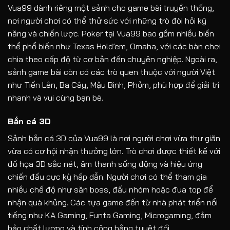
Vua99 dành riêng một sảnh cho game bài truyền thống,
nơi người chơi có thể thử sức với những trò đòi hỏi kỹ
năng và chiến lược. Poker tại Vua99 bao gồm nhiều biến
thể phổ biến như Texas Hold’em, Omaha, với các bàn chơi
chia theo cấp độ từ cơ bản đến chuyên nghiệp. Ngoài ra,
sảnh game bài còn có các trò quen thuộc với người Việt
như Tiến Lên, Ba Cây, Mậu Binh, Phỏm, phù hợp để giải trí
nhanh và vui cùng bạn bè.
Bắn cá 3D
Sảnh bắn cá 3D của Vua99 là nơi người chơi vừa thư giãn
vừa có cơ hội nhận thưởng lớn. Trò chơi được thiết kế với
đồ họa 3D sắc nét, âm thanh sống động và hiệu ứng
chiến đấu cực kỳ hấp dẫn. Người chơi có thể tham gia
nhiều chế độ như săn boss, đấu nhóm hoặc đua top để
nhận quà khủng. Các tựa game đến từ nhà phát triển nổi
tiếng như KA Gaming, Funta Gaming, Microgaming, đảm
bảo chất lượng và tính công bằng tuyệt đối.