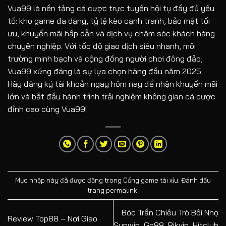
Vua99 là nền tảng cá cược trực tuyến hội tụ đầy đủ yếu
tố: kho game đa dạng, tỷ lệ kèo cạnh tranh, bảo mật tối
ưu, khuyến mãi hấp dẫn và dịch vụ chăm sóc khách hàng
chuyên nghiệp. Với tốc độ giao dịch siêu nhanh, môi
trường minh bạch và cộng đồng người chơi đông đảo,
Vua99 xứng đáng là sự lựa chọn hàng đầu năm 2025.
Hãy đăng ký tài khoản ngay hôm nay để nhận khuyến mãi
lớn và bắt đầu hành trình trải nghiệm không gian cá cược
đỉnh cao cùng Vua99!
Mục nhập này đã được đăng trong
Cổng game tài xỉu
. Đánh dấu
trang
permalink
.
Bóc Trần Chiêu Trò Bôi Nhọ
Review Top88 – Nơi Giao
Sunwin, Go88, Rikvip, Hitclub