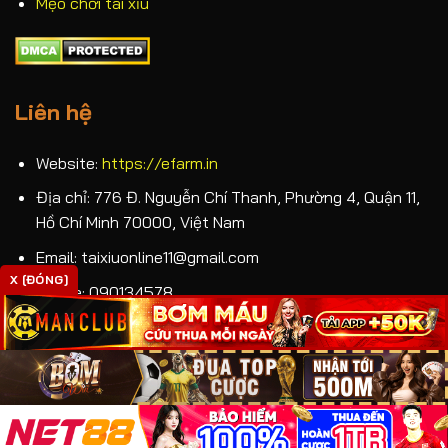
Mẹo chơi tài xỉu
Liên hệ
Website:
https://efarm.in
Địa chỉ: 776 Đ. Nguyễn Chí Thanh, Phường 4, Quận 11,
Hồ Chí Minh 70000, Việt Nam
Email:
taixiuonline11@gmail.com
X [ĐÓNG]
Phone: 090134578
HASTAG: #taixiuonline11com #gametaixiu #taixiuonline
#taixiu #taixiuuytin