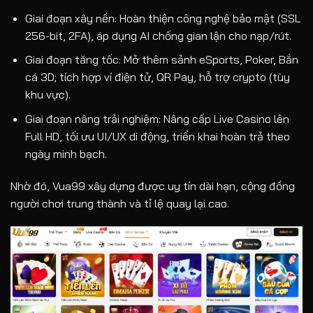
Giai đoạn xây nền: Hoàn thiện công nghệ bảo mật (SSL
256-bit, 2FA), áp dụng AI chống gian lận cho nạp/rút.
Giai đoạn tăng tốc: Mở thêm sảnh eSports, Poker, Bắn
cá 3D; tích hợp ví điện tử, QR Pay, hỗ trợ crypto (tùy
khu vực).
Giai đoạn nâng trải nghiệm: Nâng cấp Live Casino lên
Full HD, tối ưu UI/UX di động, triển khai hoàn trả theo
ngày minh bạch.
Nhờ đó, Vua99 xây dựng được uy tín dài hạn, cộng đồng
người chơi trung thành và tỉ lệ quay lại cao.