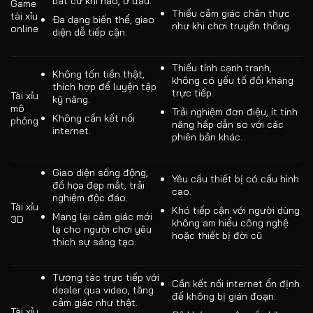
bất cứ khi nào, ở đâu.
Game
Thiếu cảm giác chân thực
tài xỉu
Đa dạng biến thể, giao
như khi chơi truyền thống.
online
diện dễ tiếp cận.
Thiếu tính cạnh tranh,
Không tốn tiền thật,
không có yếu tố đối kháng
thích hợp để luyện tập
trực tiếp.
Tài xỉu
kỹ năng.
mô
Trải nghiệm đơn điệu, ít tính
Không cần kết nối
phỏng
năng hấp dẫn so với các
internet.
phiên bản khác.
Giao diện sống động,
Yêu cầu thiết bị có cấu hình
đồ họa đẹp mắt, trải
cao.
nghiệm độc đáo.
Tài xỉu
Khó tiếp cận với người dùng
Mang lại cảm giác mới
3D
không am hiểu công nghệ
lạ cho người chơi yêu
hoặc thiết bị đời cũ.
thích sự sáng tạo.
Tương tác trực tiếp với
Cần kết nối internet ổn định
dealer qua video, tăng
để không bị gián đoạn.
cảm giác như thật.
Tài xỉu