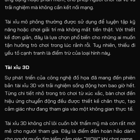
trải nghiệm mà không cần kết nối mạng.
Tài xỉu mô phỏng thường được sử dụng để luyện tập kỹ
năng hoặc chơi giải trí mà không mất tiền thật. Với thiết
kế đơn giản, đây là lựa chọn phổ biến cho những ai muốn
tận hưởng trò chơi trong lúc rảnh rỗi. Tuy nhiên, thiếu đi
yếu tố cạnh tranh là điểm trừ của loại hình này.
Tài xỉu 3D
Sự phát triển của công nghệ đồ họa đã mang đến phiên
bản tài xỉu 3D với trải nghiệm sống động hơn bao giờ hết.
Từng chi tiết nhỏ trong trò chơi từ xúc xắc, bàn chơi đến
hiệu ứng chuyển động đều được thiết kế chân thực, tạo
cảm giác như đang tham gia vào một không gian thực tế.
Tài xỉu 3D không chỉ lôi cuốn bởi thẩm mỹ mà còn rất mới
mẻ cho người tham gia. Đây là điểm đến hoàn hảo dành
cho người muốn tìm kiếm cảm giác “WOW” khi chơi game.