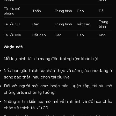
online
bình
Tài xỉu mô
Thấp
Trung bình
Cao
Dễ
phỏng
Trung
Tài xỉu 3D
Cao
Trung bình
Rất cao
bình
Tài xỉu live
Rất cao
Cao
Cao
Khó
Nhận xét:
Mỗi loại hình tài xỉu mang đến trải nghiệm khác biệt:
Nếu bạn yêu thích sự chân thực và cảm giác như đang ở
sòng bạc thật, hãy chọn tài xỉu live.
Đối với người mới chơi hoặc cần luyện tập, tài xỉu mô
phỏng là lựa chọn lý tưởng.
Những ai tìm kiếm sự mới mẻ về hình ảnh và đồ họa chắc
chắn sẽ thích tài xỉu 3D.