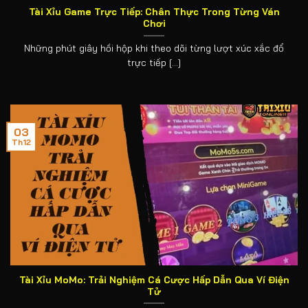
Tài Xỉu Game Trực Tiếp: Chân Thực Trong Từng Ván
Chơi
Những phút giây hồi hộp khi theo dõi từng lượt xúc xắc đổ
trực tiếp [...]
03
Th12
Tài Xỉu MoMo: Trải Nghiệm Cá Cược Hấp Dẫn Qua Ví Điện
Tử