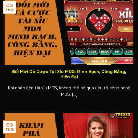
03
Th12
Đổi Mới Cá Cược Tài Xỉu MD5: Minh Bạch, Công Bằng,
Hiện Đại
Khi nhắc đến tài xỉu MD5, không thể bỏ qua yếu tố công nghệ
MD5. [...]
03
Th12