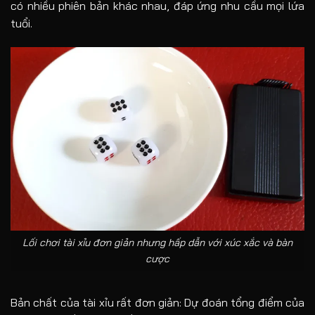
có nhiều phiên bản khác nhau, đáp ứng nhu cầu mọi lứa
tuổi.
Lối chơi tài xỉu đơn giản nhưng hấp dẫn với xúc xắc và bàn
cược
Bản chất của tài xỉu rất đơn giản: Dự đoán tổng điểm của