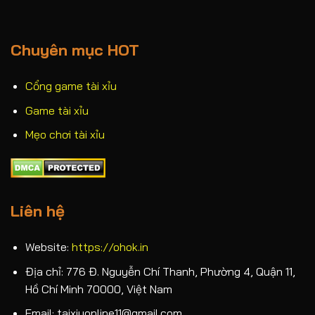
Chuyên mục HOT
Cổng game tài xỉu
Game tài xỉu
Mẹo chơi tài xỉu
Liên hệ
Website:
https://ohok.in
Địa chỉ: 776 Đ. Nguyễn Chí Thanh, Phường 4, Quận 11,
Hồ Chí Minh 70000, Việt Nam
Email:
taixiuonline11@gmail.com