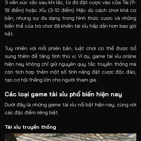
3 viên xúc xắc sau khi lắc, từ đó đặt cược vào cửa Tài (11-
18 điểm) hoặc Xỉu (3-10 điểm). Mặc dù cách chơi khá cơ
bản, nhưng sự đa dạng trong hình thức cược và những
biến thể của trò chơi đã khiến tài xỉu hấp dẫn hơn bao giờ
hết.
Tuy nhiên với mỗi phiên bản, luật chơi có thể được bổ
sung thêm để tăng tính thú vị. Ví dụ, game tài xỉu online
hiện nay không chỉ giữ nguyên quy tắc truyền thống mà
còn tích hợp thêm một số tính năng đặt cược độc đáo,
tạo cơ hội thắng lớn cho người tham gia.
Các loại game tài xỉu phổ biến hiện nay
Dưới đây là những game tài xỉu nổi bật hiện nay, cùng với
các đặc điểm riêng biệt.
Tài xỉu truyền thống