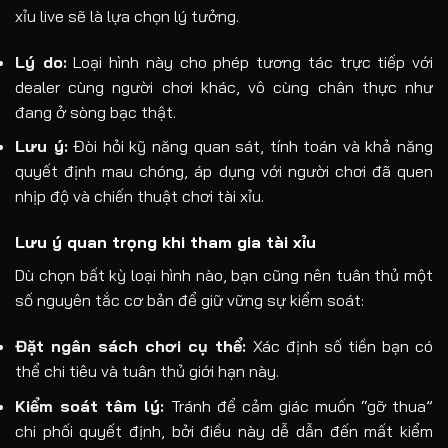
xỉu live sẽ là lựa chọn lý tưởng.
Lý do:
Loại hình này cho phép tương tác trực tiếp với
dealer cùng người chơi khác, vô cùng chân thực như
đang ở sòng bạc thật.
Lưu ý:
Đòi hỏi kỹ năng quan sát, tính toán và khả năng
quyết định mau chóng, áp dụng với người chơi đã quen
nhịp độ và chiến thuật chơi tài xỉu.
Lưu ý quan trọng khi tham gia tài xỉu
Dù chọn bất kỳ loại hình nào, bạn cũng nên tuân thủ một
số nguyên tắc cơ bản để giữ vững sự kiểm soát:
Đặt ngân sách chơi cụ thể:
Xác định số tiền bạn có
thể chi tiêu và tuân thủ giới hạn này.
Kiểm soát tâm lý:
Tránh để cảm giác muốn “gỡ thua”
chi phối quyết định, bởi điều này dễ dẫn đến mất kiểm