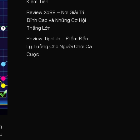
Kiếm Tiền
Review Xo88 – Nơi Giải Trí
Đỉnh Cao và Những Cơ Hội
Thắng Lớn
Review Tipclub – Điểm Đến
Lý Tưởng Cho Người Chơi Cá
Cược
g
ểu