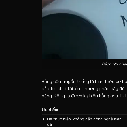
Cách ghi chép
Bảng cầu truyền thống là hình thức cơ b
của trò chơi tài xỉu. Phương pháp này đòi 
bảng. Kết quả được ký hiệu bằng chữ T (tài
Ưu điểm
Dễ thực hiện, không cần công nghệ hiện
đại.