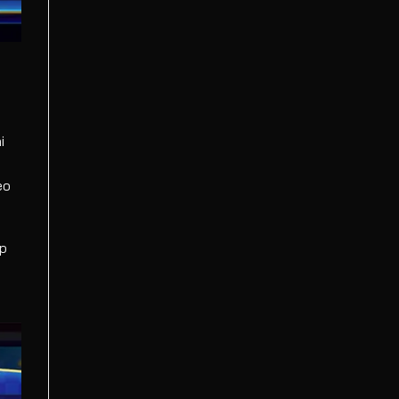
i
eo
ợp