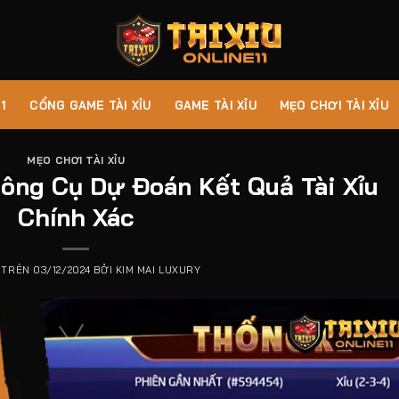
×
11
CỔNG GAME TÀI XỈU
GAME TÀI XỈU
MẸO CHƠI TÀI XỈU
MẸO CHƠI TÀI XỈU
Công Cụ Dự Đoán Kết Quả Tài Xỉu
Chính Xác
 TRÊN
03/12/2024
BỞI
KIM MAI LUXURY