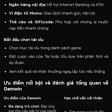
Ngân hàng nội địa:
Hỗ trợ Internet Banking và ATM.
Ví điện tử Momo:
Giao dịch nhanh gọn, tiện lợi.
Thẻ cào và Giftcode:
Phù hợp với những ai muốn
nạp tiền nhanh chóng.
Bắt đầu chơi tài xỉu
Chọn mục tài xỉu trong danh sách game.
Đặt cược vào cửa Tài hoặc Xỉu dựa trên phân tích và
dự đoán.
Xem kết quả và nhận thưởng ngay lập tức nếu thắng.
Ưu điểm nổi bật và đánh giá tổng quan về
Gemwin
Ưu điểm của Gemwin
Hạn chế cần cải thiện
Đa dạng trò chơi:
Đáp ứng
mọi nhu cầu giải trí của người
Tình trạng quá tải đôi