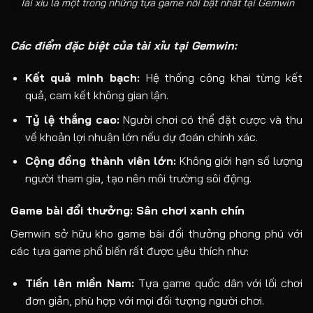
Tài xỉu là một trong những tựa game nổi bật nhất tại Gemwin
Các điểm đặc biệt của tài xỉu tại Gemwin:
Kết quả minh bạch:
Hệ thống công khai từng kết
quả, cam kết không gian lận.
Tỷ lệ thắng cao:
Người chơi có thể đặt cược và thu
về khoản lợi nhuận lớn nếu dự đoán chính xác.
Cộng đồng thành viên lớn:
Không giới hạn số lượng
người tham gia, tạo nên môi trường sôi động.
Game bài đổi thưởng: Sân chơi xanh chín
Gemwin sở hữu kho game bài đổi thưởng phong phú với
các tựa game phổ biến rất được yêu thích như:
Tiến lên miền Nam:
Tựa game quốc dân với lối chơi
đơn giản, phù hợp với mọi đối tượng người chơi.