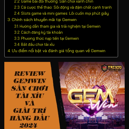
Game bài đổi thưởng: Sân chơi xanh chín
Cá cược thể thao: Sôi động và đậm chất cạnh tranh
Slots game và mini games: Lôi cuốn mọi phút giây
Chính sách khuyến mãi tại Gemwin
Hướng dẫn tham gia và trải nghiệm tại Gemwin
Cách đăng ký tài khoản
Phương thức nạp tiền tại Gemwin
Bắt đầu chơi tài xỉu
Ưu điểm nổi bật và đánh giá tổng quan về Gemwin