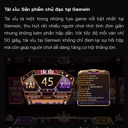
Tài xỉu: Sản phẩm chủ đạo tại Gemwin
Tài xỉu là một trong những tựa game nổi bật nhất tại
Gemwin, thu hút rất nhiều người chơi nhờ tính đơn giản
nhưng không kém phần hấp dẫn. Với tốc độ mỗi ván chỉ
50 giây, tài xỉu tại Gemwin không chỉ đem lại sự hồi hộp
mà còn giúp người chơi dễ dàng tăng cơ hội thắng lớn.