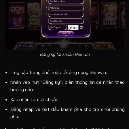
Đăng ký tài khoản Gemwin
Truy cập trang chủ hoặc tải ứng dụng Gemwin.
Nhấn vào nút “Đăng ký”, điền thông tin cá nhân theo
hướng dẫn.
Xác nhận tạo tài khoản.
Đăng nhập và bắt đầu khám phá kho trò chơi phong
phú.