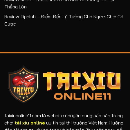
Thắng Lớn
Review Tipclub – Điểm Đến Lý Tưởng Cho Người Chơi Cá
Cược
taixiuonline11.com là website chuyên cung cấp các trang
chơi
tài xỉu online
uy tín tại thị trường Việt Nam. Hưỡng