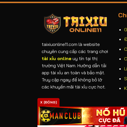
Ch
G
Đ
taixiuonline11.com là website
C
chuyên cung cấp các trang chơi
tài xỉu online
uy tín tại thị
C
trường Việt Nam. Hưỡng dẫn tải
L
app tài xỉu an toàn và bảo mật.
S
Truy cập ngay để không bỏ lỡ
các khuyến mãi tài xỉu cực hot.
K
X [ĐÓNG]