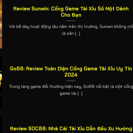
Review Sunwin: Cổng Game Tài Xỉu Số Một Dành
Cho Bạn
Với bề dày hoạt động lâu năm trên thị trường, Sunwin không ch
là sân [...]
Go88: Review Toàn Diện Cổng Game Tài Xỉu Uy Tín
2024
Trong làng game đổi thưởng hiện nay, Go88 nổi bật là một cổn
game tài [...]
Review SOC88: Nhà Cái Tài Xỉu Dẫn Đầu Xu Hướng