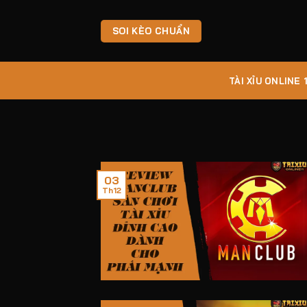
Chuyển
đến
SOI KÈO CHUẨN
nội
dung
TÀI XỈU ONLINE 
03
Th12