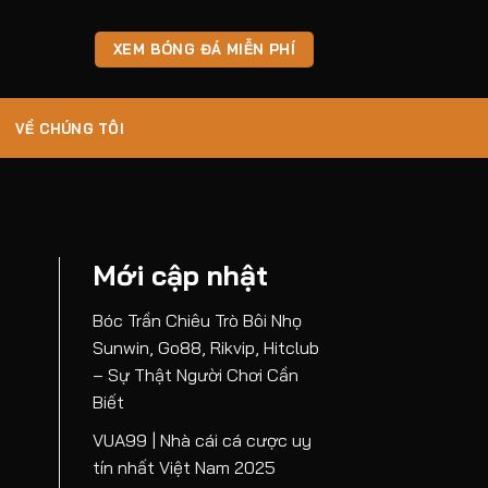
XEM BÓNG ĐÁ MIỄN PHÍ
VỀ CHÚNG TÔI
Mới cập nhật
Bóc Trần Chiêu Trò Bôi Nhọ
Sunwin, Go88, Rikvip, Hitclub
– Sự Thật Người Chơi Cần
Biết
VUA99 | Nhà cái cá cược uy
tín nhất Việt Nam 2025