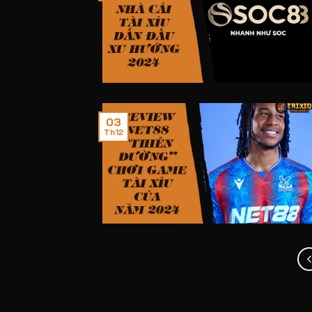
03
Th12